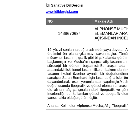
İdil Sanat ve Dil Dergisi
www.idildergisi.com
NO
Makale Adı
ALPHONSE MUCHA
1488670694
ELEMANLAR ARAS
AÇISINDAN İNCE
19. yüzyıl sonlarına doğru adını dünyaya duyuran A
üretimini ön plana çıkarmayı savunmuştur. Tümüy
mücevher tasarımı, grafik gibi birçok alanda görülmü
başlanmıştır ve Mucha’nın çarpıcı afiş tasarımlar
süreceği bir dönem başlamıştır.Bu araştırmada; 
arasındaki ilişki temel tasarım ilkeleri bakımından 
tasarım ilkeleri üzerine ayrıntılı bir değerlendir
sanatçısı Sarah Bernhardt için tasarladığı afişler ö
dayandırılarak eser yorumlaması yapılmıştır.Mucha
doğrultusunda tipografik ve görsel elemanlar arasın
ele alınan afiş çalışmalarındaki tipografik ve gör
incelendiğinde, kullanılan görsel ve tipografik el
yansıtmakta olduğu görülmüştür.
Anahtar Kelimeler: Alphonse Mucha, Afiş, Tipografi, T