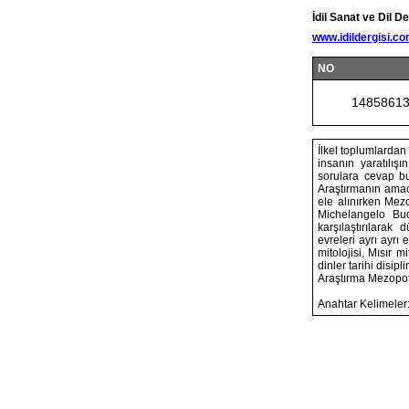
İdil Sanat ve Dil De
www.idildergisi.c
NO
1485861
İlkel toplumlardan 
insanın yaratılışı
sorulara cevap bu
Araştırmanın amacı,
ele alınırken Mez
Michelangelo Buon
karşılaştırılarak 
evreleri ayrı ayrı 
mitolojisi, Mısır m
dinler tarihi disip
Araştırma Mezopotam
Anahtar Kelimeler: 