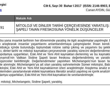
rgisi
Cilt 6, Sayı 30 Bahar I 2017 (ISSN: 2146-9903,
om
Canan AYDIN, G
Makale Adı
MİTOLOJİ VE DİNLER TARİHİ ÇERÇEVESİNDE YARATILIŞ:
391
ŞAPELİ TAVAN FRESKOSUNA YÖNELİK DÜŞÜNCELER
bu yana insanlık tarihinin her döneminde yaratılış ile ilgili araştırmalar yapılmıştır. E
nı araştırarak insanlar yaşamlarını anlamlandırmaya çalışmışlardır. İnsan kendi ya
ldukça içinde bulunduğu toplumdaki rolüne sahip çıkmış ve yaşamını bu şekild
 dinler tarihi ve mitoloji kaynakları çerçevesinde yaratılış sürecini değerlendirmekt
opotamya uygarlıkları, Eski Ahit ve Yeni Ahit kaynakları derlenmiş ve bu kaynakl
arroti’nin Vatikan Sistine Şapeli tavan freskosu değerlendirilmiş ve yaratılış i
düşünceler belirtilmiştir. Değerlendirmeler yapılırken Michelangelo’nun tavan tas
ele alınmıştır. Michelangelo’ya ait olan yaratılış sahnelerinde Sümer mitolojisi, Bab
itolojisi, Eski Ahit ve Yeni Ahit kaynaklarının izleri araştırılmıştır. Araştırma analiz e
linlerinden yararlanılarak eldeki kaynaklara literatür analizi yapılmış ve içerik analizin
ya uygarlıkları, Eski Ahit ve Yeni Ahit kaynakları ile sınırlandırılmıştır.
mitoloji, Michelangelo, Sistine Şapeli, yaratılış.