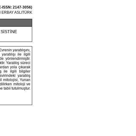
 E-ISSN: 2147-3056)
ül ERBAY ASLITÜRK
 SİSTİNE
vrenin yaratılışını,
ratılışı ile ilgili
e yönlendirmiştir.
ir. Yaratılış süreci
ardan yola çıkarak
le ilgili bilgiler
virindeki yaratılış
il mitolojisi, Yunan
dilirken mitoloji ve
e tabii tutulmuştur.