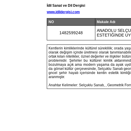
İdil Sanat ve Dil Dergisi
www.idildergisi.com
NO
Makale Adı
ANADOLU SELÇU
1482599248
ESTETİĞİNDE UYG
Kentlerin kimliklerinde kültürel süreklilik; orada 
olarak değişim içinde üretmesi olarak tanımlanabilir
ortak kılan nitelikler, öznel değerler ve ilişkiler bütün
problemidir. Şehirler bu kültürel kimlik aktarımı
bozulmaya açık ama modern yaşama da ayak uydurm
da görsel kültür çerçevesinde, Selçuklu Sanatı geo
gncel şehir hayatı içerisinde kentin estetik kiml
aranmıştır.
Anahtar Kelimeler: Selçuklu Sanatı, , Geometrik Form