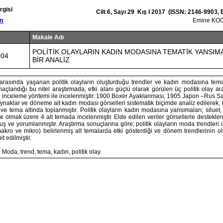
rgisi
Cilt 6, Sayı 29 Kış I 2017 (ISSN: 2146-9903,
om
Emine KO
Makale Adı
POLİTİK OLAYLARIN KADIN MODASINA TEMATİK YANSIM
204
BİR ANALİZ
 arasında yaşanan politik olayların oluşturduğu trendler ve kadın modasına tema
açlandığı bu nitel araştırmada; etki alanı güçlü olarak görülen üç politik olay a
 inceleme yöntemi ile incelenmiştir. 1900 Boxer Ayaklanması, 1905 Japon –Rus S
 kaynaklar ve döneme ait kadın modası görselleri sistematik biçimde analiz edilerek,
 ve tema altında toplanmıştır. Politik olayların kadın modasına yansımaları; siluet
 olmak üzere 4 alt temada incelenmiştir. Elde edilen veriler görsellerle desteklen
ş ve yorumlanmıştır. Araştırma sonuçlarına göre; politik olayların moda trendleri
ro ve mikro) belirlenmiş alt temalarda etki gösterdiği ve dönem trendlerinin 
it edilmiştir.
Moda, trend, tema, kadın, politik olay.