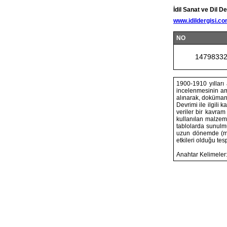
İdil Sanat ve Dil De
www.idildergisi.c
NO
1479833
1900-1910 yılları
incelenmesinin am
alınarak, doküman
Devrimi ile ilgili
veriler bir kavram
kullanılan malzeme
tablolarda sunulmu
uzun dönemde (mak
etkileri olduğu tesp
Anahtar Kelimeler: 