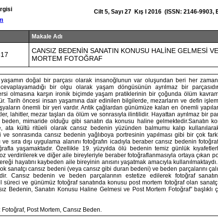
rgisi
Cilt 5, Sayı 27 Kış I 2016 (ISSN: 2146-9903,
om
Makale Adı
CANSIZ BEDENİN SANATIN KONUSU HALİNE GELMESİ V
817
MORTEM FOTOĞRAF
 yaşamın doğal bir parçası olarak insanoğlunun var oluşundan beri her zama
a cevaplayamadığı bir olgu olarak yaşam döngüsünün ayrılmaz bir parçasıdır
si olmasına karşın ironik biçimde yaşam pratiklerinin bir çoğunda ölüm kavram
 Tarih öncesi insan yaşamına dair edinilen bilgilerde, mezarların ve defin işlem
şyaların önemli bir yeri vardır. Antik çağlardan günümüze kalan en önemli yapıla
tler, lahitler, mezar taşları da ölüm ve sonrasıyla ilintilidir. Hayattan ayrılmaz bir 
z beden, mimaride olduğu gibi sanatın da konusu haline gelmektedir.Sanatın ko
ata kültü ritüeli olarak cansız bedenin yüzünden balmumu kalıp kullanılarak ç
e sonrasında cansız bedenin yağlıboya portresinin yapılması gibi bir çok fark
 ve sıra dışı uygulama alanını fotoğrafın icadıyla beraber cansız bedenin fotoğra
rafla yaşamaktadır. Özellikle 19. yüzyılda ölü bedenin temiz günlük kıyafetler
oz verdirilerek ve diğer aile bireyleriyle beraber fotoğraflanmasıyla ortaya çıkan p
ereği hayatını kaybeden aile bireyinin anısını yaşatmak amacıyla kullanılmaktayd
çok sanatçı cansız bedeni (veya cansız gibi duran bedeni) ve beden parçalarını ça
edir. Cansız bedenin ve beden parçalarının estetize edilerek fotoğraf sanatı
l süreci ve günümüz fotoğraf sanatında konusu post mortem fotoğraf olan sanatçıl
sız Bedenin, Sanatın Konusu Haline Gelmesi ve Post Mortem Fotoğraf” başlıklı 
: Fotoğraf, Post Mortem, Cansız Beden.