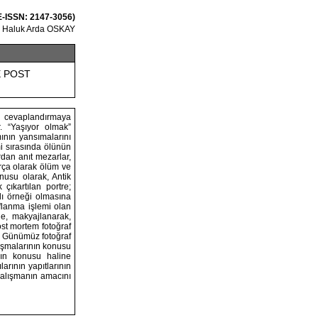
 E-ISSN: 2147-3056)
Haluk Arda OSKAY
E POST
n cevaplandırmaya
. “Yaşıyor olmak”
ının yansımalarını
i sırasında ölünün
rdan anıt mezarlar,
parça olarak ölüm ve
nusu olarak, Antik
ıkartılan portre;
lı örneği olmasına
flanma işlemi olan
le, makyajlanarak,
ost mortem fotoğraf
ı. Günümüz fotoğraf
lışmalarının konusu
nın konusu haline
arının yapıtlarının
çalışmanın amacını