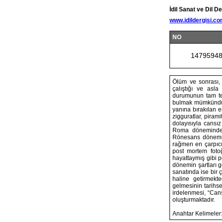
İdil Sanat ve Dil De
www.idildergisi.c
NO
1479594
Ölüm ve sonrası,
çalıştığı ve asl
durumunun tam ter
bulmak mümkündür.
yanına bırakılan e
zigguratlar, pirami
dolayısıyla cansı
Roma döneminde, 
Rönesans dönemi v
rağmen en çarpıcı
post mortem fotoğ
hayattaymış gibi p
dönemin şartları g
sanatında ise bir 
haline getirmekt
gelmesinin tarihse
irdelenmesi, “Can
oluşturmaktadır.
Anahtar Kelimeler