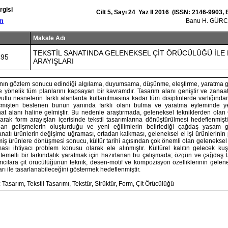
rgisi
Cilt 5, Sayı 24 Yaz II 2016 (ISSN: 2146-9903,
om
Banu H. GÜR
Makale Adı
TEKSTİL SANATINDA GELENEKSEL ÇİT ÖRÜCÜLÜĞÜ İLE
495
ARAYIŞLARI
ının gözlem sonucu edindiği algılama, duyumsama, düşünme, eleştirme, yaratma gibi
yönelik tüm planlarını kapsayan bir kavramdır. Tasarım alanı geniştir ve zanaat
tlu nesnelerin farklı alanlarda kullanılmasına kadar tüm disiplinlerde varlığından
eçmişten beslenen bunun yanında farklı olanı bulma ve yaratma eyleminde 
nat alanı haline gelmiştir. Bu nedenle araştırmada, geleneksel tekniklerden olan
rak form arayışları içerisinde tekstil tasarımlarına dönüştürülmesi hedeflenmişti
nan gelişmelerin oluşturduğu ve yeni eğilimlerin belirlediği çağdaş yaşam g
anatı ürünlerin değişime uğraması, ortadan kalkması, geleneksel el işi ürünlerinin
lmiş ürünlere dönüşmesi sonucu, kültür tarihi açısından çok önemli olan geleneksel
ması ihtiyacı problem konusu olarak ele alınmıştır. Kültürel kalıtın gelecek kuş
m temelli bir farkındalık yaratmak için hazırlanan bu çalışmada; özgün ve çağdaş 
mcılara çit örücülüğünün teknik, desen-motif ve kompozisyon özelliklerinin gelene
ları ile tasarlanabileceğini göstermek hedeflenmiştir.
Tasarım, Tekstil Tasarımı, Tekstür, Strüktür, Form, Çit Örücülüğü