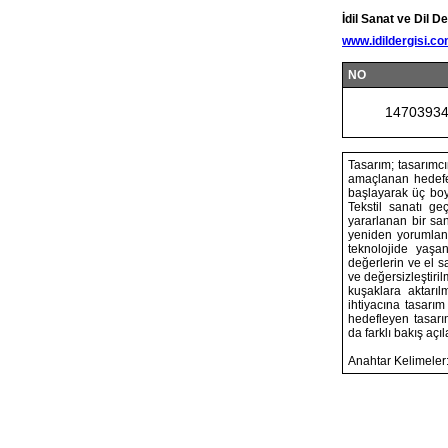
İdil Sanat ve Dil De
www.idildergisi.c
NO
1470393
Tasarım; tasarımc
amaçlanan hedefe 
başlayarak üç boyu
Tekstil sanatı g
yararlanan bir sa
yeniden yorumlana
teknolojide yaşa
değerlerin ve el s
ve değersizleştiri
kuşaklara aktarıl
ihtiyacına tasarı
hedefleyen tasarı
da farklı bakış açı
Anahtar Kelimeler: 