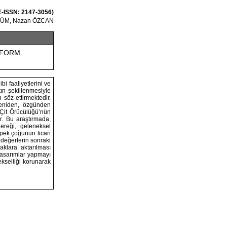
 E-ISSN: 2147-3056)
CÜM, Nazan ÖZCAN
 FORM
 faaliyetlerini ve
ın şekillenmesiyle
 söz ettirmektedir.
yeniden, özgünden
 Çit Örücülüğü’nün
r. Bu araştırmada,
ereği, geleneksel
 pek çoğunun ticari
 değerlerin sonraki
aklara aktarılması
tasarımlar yapmayı
kselliği korunarak