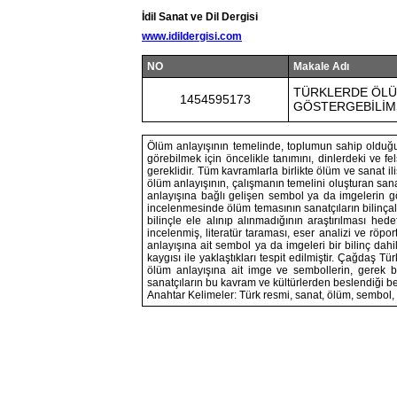
İdil Sanat ve Dil Dergisi
www.idildergisi.com
NO
Makale Adı
TÜRKLERDE ÖLÜ
1454595173
GÖSTERGEBİLİM
Ölüm anlayışının temelinde, toplumun sahip olduğu
görebilmek için öncelikle tanımını, dinlerdeki ve f
gereklidir. Tüm kavramlarla birlikte ölüm ve sanat i
ölüm anlayışının, çalışmanın temelini oluşturan san
anlayışına bağlı gelişen sembol ya da imgelerin g
incelenmesinde ölüm temasının sanatçıların bilinçal
bilinçle ele alınıp alınmadığının araştırılması he
incelenmiş, literatür taraması, eser analizi ve röpo
anlayışına ait sembol ya da imgeleri bir bilinç dahil
kaygısı ile yaklaştıkları tespit edilmiştir. Çağdaş Tü
ölüm anlayışına ait imge ve sembollerin, gerek bi
sanatçıların bu kavram ve kültürlerden beslendiği bel
Anahtar Kelimeler: Türk resmi, sanat, ölüm, sembol,