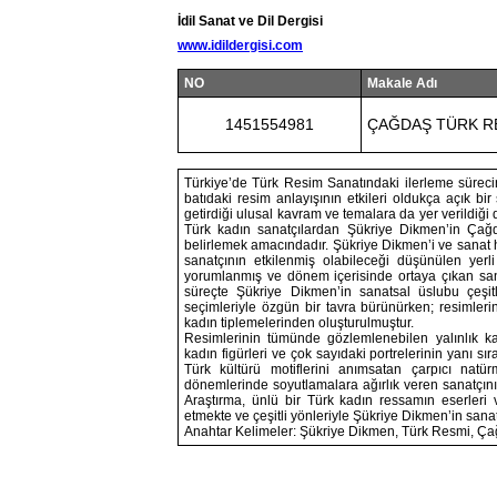
İdil Sanat ve Dil Dergisi
www.idildergisi.com
NO
Makale Adı
1451554981
ÇAĞDAŞ TÜRK RE
Türkiye’de Türk Resim Sanatındaki ilerleme süreci
batıdaki resim anlayışının etkileri oldukça açık bir
getirdiği ulusal kavram ve temalara da yer verildiği
Türk kadın sanatçılardan Şükriye Dikmen’in Çağ
belirlemek amacındadır. Şükriye Dikmen’i ve sanat 
sanatçının etkilenmiş olabileceği düşünülen yerli
yorumlanmış ve dönem içerisinde ortaya çıkan sanat
süreçte Şükriye Dikmen’in sanatsal üslubu çeşitli
seçimleriyle özgün bir tavra bürünürken; resimle
kadın tiplemelerinden oluşturulmuştur.
Resimlerinin tümünde gözlemlenebilen yalınlık kav
kadın figürleri ve çok sayıdaki portrelerinin yanı s
Türk kültürü motiflerini anımsatan çarpıcı natü
dönemlerinde soyutlamalara ağırlık veren sanatçını
Araştırma, ünlü bir Türk kadın ressamın eserler
etmekte ve çeşitli yönleriyle Şükriye Dikmen’in sanat
Anahtar Kelimeler: Şükriye Dikmen, Türk Resmi, Ça