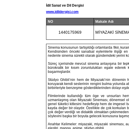
İdil Sanat ve Dil Dergisi
www.idildergisi.com
NO
Makale Adı
1440175969
MİYAZAKİ SİNEM
Sinema konusunun tartışıldığı ortamlarda fikir, kuram, 
Kendisinden önceki sanatsal eylemlerle ilişiği en 
nedenle sinema sürekli olarak gündemdeki yerini k
Süreç içerisinde mevcut sinema anlayışına bir tepk
bürokratik bir kısım zorunlulukları egale ederek 
başarmışlardır.
Stüdyo Ghibli’nin hem de Miyazaki’nin dönemin h
koruyarak kendi seslerinin rengini bulma yolunda att
birbirleriyle benzeşme gösterdiklerinden dolayı eşde
Filmlerinde kullandığı tüm öge ve unsurları he
uzmanlaşmış olan Miyazaki Sineması, dönemsel ola
genel tüketici kitlesini hedefleyip hem de imgesel 
kayda değer bir olaydır. Özellikle de çok korkulan 
çok değer verdiği ve didaktik olmaktan çekinmeden 
söylevini başka bir boyuta gelecek konusuna taşımışt
Anahtar Kelimeler: miyazaki, miyazaki sineması, au
eleştiri, manga, anime, stüdyo ghibli