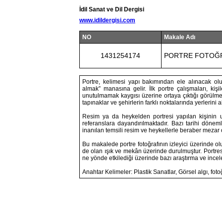
İdil Sanat ve Dil Dergisi
www.idildergisi.com
NO
Makale Adı
1431254174
PORTRE FOTOĞRA
Portre, kelimesi yapı bakımından ele alınacak olur
almak” manasına gelir. İlk portre çalışmaları, ki
unutulmamak kaygısı üzerine ortaya çıktığı görülmekt
tapınaklar ve şehirlerin farklı noktalarında yerlerini 
Resim ya da heykelden portresi yapılan kişinin u
referanslara dayandırılmaktadır. Bazı tarihi döne
inanılan temsili resim ve heykellerle beraber mezar od
Bu makalede portre fotoğrafının izleyici üzerinde ol
de olan ışık ve mekân üzerinde durulmuştur. Portres
ne yönde etkilediği üzerinde bazı araştırma ve incel
Anahtar Kelimeler: Plastik Sanatlar, Görsel algı, fotoğ