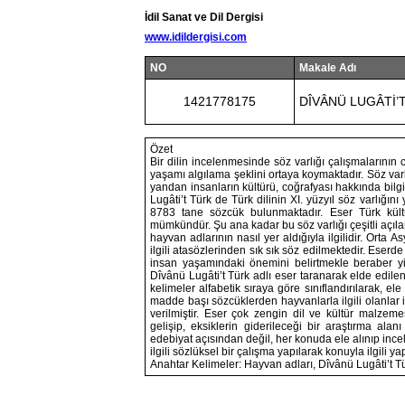
İdil Sanat ve Dil Dergisi
www.idildergisi.com
NO
Makale Adı
1421778175
DÎVÂNÜ LUGÂTİ’
Özet
Bir dilin incelenmesinde söz varlığı çalışmalarının 
yaşamı algılama şeklini ortaya koymaktadır. Söz varlı
yandan insanların kültürü, coğrafyası hakkında bilg
Lugâti’t Türk de Türk dilinin XI. yüzyıl söz varlığı
8783 tane sözcük bulunmaktadır. Eser Türk kültü
mümkündür. Şu ana kadar bu söz varlığı çeşitli açılar
hayvan adlarının nasıl yer aldığıyla ilgilidir. Orta
ilgili atasözlerinden sık sık söz edilmektedir. Eser
insan yaşamındaki önemini belirtmekle beraber yin
Dîvânü Lugâti’t Türk adlı eser taranarak elde edilen
kelimeler alfabetik sıraya göre sınıflandırılarak, ele
madde başı sözcüklerden hayvanlarla ilgili olanlar i
verilmiştir. Eser çok zengin dil ve kültür malzemes
gelişip, eksiklerin giderileceği bir araştırma ala
edebiyat açısından değil, her konuda ele alınıp ince
ilgili sözlüksel bir çalışma yapılarak konuyla ilgili 
Anahtar Kelimeler: Hayvan adları, Dîvânü Lugâti’t Tü