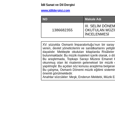
İdil Sanat ve Dil Dergisi
www.idildergisi.com
NO
Makale Adı
III. SELİM DÖN
1386682355
OKUTULAN MÜZİK
İNCELENMESİ
XV. yüzyılda Osmanlı İmparatorluğu’nun bir sara
veren, devlet yöneticilerini ve sanâtkarlarını yet
dayalıdır. Mektepte okutulan kitaplarda Risâle
bulunmaktadır. Bu müzik risaleleri içerik olarak, o 
Bu araştırmada, Topkapı Sarayı Müzesi Emanet 
okunmuş olan iki risalenin geleneksel bir müzik 
yapılmıştır. Bu açıdan söz konusu araştırma belgesel 
Bu çalışma, Osmanlı Dönemi müzik eğitimi sistemini
önemli görülmektedir.
Anahtar sözcükler: Meşk, Enderun Mektebi, Müzik Eği