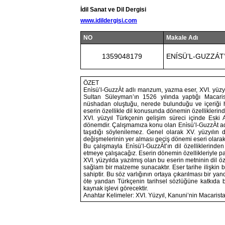
İdil Sanat ve Dil Dergisi
www.idildergisi.com
NO
Makale Adı
1359048179
ENÍSÜ’L-GUZZÁT’
ÖZET
Enìsü’l-GuzzÀt adlı manzum, yazma eser, XVI. yüzyı
Sultan Süleyman’ın 1526 yılında yaptığı Macarist
nüshadan oluştuğu, nerede bulunduğu ve içeriği h
eserin özellikle dil konusunda dönemin özelliklerinden
XVI. yüzyıl Türkçenin gelişim süreci içinde Eski
dönemdir. Çalışmamıza konu olan Enìsü’l-GuzzÀt adlı
taşıdığı söylenilemez. Genel olarak XV. yüzyılın d
değişmelerinin yer alması geçiş dönemi eseri olara
Bu çalışmayla Enìsü’l-GuzzÀt’ın dil özelliklerinden 
etmeye çalışacağız. Eserin dönemin özellikleriyle pa
XVI. yüzyılda yazılmış olan bu eserin metninin dil ö
sağlam bir malzeme sunacaktır. Eser tarihe ilişkin bi
sahiptir. Bu söz varlığının ortaya çıkarılması bir 
öte yandan Türkçenin tarihsel sözlüğüne katkıda b
kaynak işlevi görecektir.
Anahtar Kelimeler: XVI. Yüzyıl, Kanuni’nin Macaristan