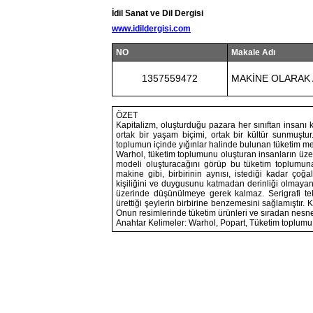
İdil Sanat ve Dil Dergisi
www.idildergisi.com
NO
Makale Adı
1357559472
MAKİNE OLARAK
ÖZET
Kapitalizm, oluşturduğu pazara her sınıftan insanı 
ortak bir yaşam biçimi, ortak bir kültür sunmuştu
toplumun içinde yığınlar halinde bulunan tüketim m
Warhol, tüketim toplumunu oluşturan insanların üze
modeli oluşturacağını görüp bu tüketim toplumuna 
makine gibi, birbirinin aynısı, istediği kadar çoğ
kişiliğini ve duygusunu katmadan derinliği olmayan
üzerinde düşünülmeye gerek kalmaz. Serigrafi tekn
ürettiği şeylerin birbirine benzemesini sağlamıştır
Onun resimlerinde tüketim ürünleri ve sıradan nesne
Anahtar Kelimeler: Warhol, Popart, Tüketim toplumu