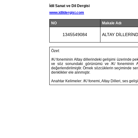
İdil Sanat ve Dil Dergisi
www.idildergisi.com
NO
Makale Adı
1345549084
ALTAY DİLLERİND
Özet:
/K/ foneminin Altay dillerindeki gelişimi üzerinde p
ve söz sonundaki görünümü ve /K/ foneminin Alta
değerlendirilmiştir. Örnek sözcüklerin seçiminde s
denklikler ele alınmıştır.
Anahtar Kelimeler: /K/ fonemi, Altay Dilleri, ses geliş