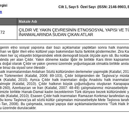
rgisi
Cilt 1, Sayı 5 Özel Sayı (ISSN: 2146-9903,
om
Makale Adı
ÇILDIR VE YAKIN ÇEVRESİNİN ETNOSOSYAL YAPISI VE 
772
İNANMALARINDA SUDAN ÇIKAN ATLAR
enin etno sosyal yapısına dair bazı açıklamalar yaptıktan sonra halk inanmala
an ve Iğdır illeri etno kültürel yapı bakımından fazla farklılık göstermezler. Zira K
ururken her üç vilayetin bölgesindeki etnik demografi büyük ölçüde aynı idi. Bu no
matında yer alan Çıldır. Yakın döneme kadar Iğdır ile birlikte Kars ilinin kapsamın
doğal olarak Çıldır ve yakın çevresi üzerinde yoğunlaşacak olmakla birlikte anıl
e biraz da siyasî sınır ötesidir .
alk inanmalarından Ardahan Sözlü kültüründen derlemeler yapmıştık (Kalafat, 201
 Türkmenleri (Kalafat, 2006: 89-103), Çıldır bölgesinden de Taşlıova’yı müstak
ik (Kalafat, 2010). Ayrıca Çıldır halk inanmaları doğu Anadolu halk inanmala
mıştır (Kalafat, 2010). Çıldır halkının büyük çoğunluğunu oluşturan Karapapa
78-260), Azerbaycan ve İran (Kalafat, 2007: 48-49) çalışmalarımız münasebetiyl
rimizle birlikte Hanak-Damal kadın bezeklerinin Türk dünyası bezek kültüründeki ye
dik (Kalafat, 2010). Esasen Çıldır halk inanmaları Ramazan Korkmaz tarafından ayrın
u konu Taşlıova’ya ait sözlü kültür çalışmaları münasebetiyle Mete Taşlıova tarafı
-Tan, 2008). Bu çalışmada, sosyal yapıya dair açıklamalardansonra “Türk Halk 
u üzerinde durulacaktır.