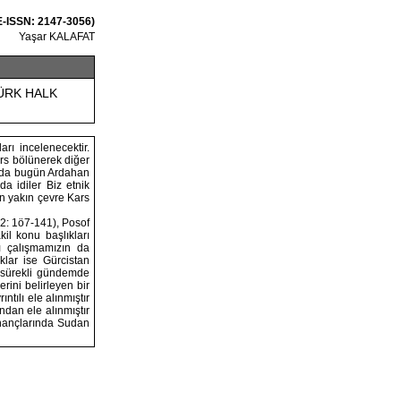
 E-ISSN: 2147-3056)
Yaşar KALAFAT
TÜRK HALK
rı incelenecektir.
ars bölünerek diğer
ktada bugün Ardahan
da idiler Biz etnik
an yakın çevre Kars
2: 1ö7-141), Posof
il konu başlıkları
rı çalışmamızın da
klar ise Gürcistan
e sürekli gündemde
rini belirleyen bir
tılı ele alınmıştır
ndan ele alınmıştır
İnançlarında Sudan