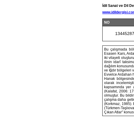
İdil Sanat ve Dil De
www.idildergisi.c
NO
1344528
Bu çalışmada bölg
Esasen Kars, Ardah
iki vilayeti oluşt
ilinin idarî taksi
dağılım konusunda 
ve Iğdır bölgeleri v
Evvelce Ardahan h
Hanak bölgesinden
olarak incelemişt
kapsamında yer al
(Kalafat, 2006: 1
olmuştur. Bu bildi
çalışma daha getir
(Korkmaz, 1985). B
(Türkmen-Taşlıova
Çıkan Atlar” konus