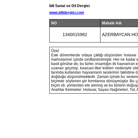
İdil Sanat ve Dil Dergisi
www.idildergisi.com
NO
Makale Adı
1340015982
AZERBAYCAN HOL
Özet
Eski dönemlerde ortaya çıktığı düşünülen holavar
mahnılarının içinde sınıflandırılmıştır. Her ne kadar
basit görülse de, bu türler, insanlığın ilk hayvanları e
uzanan geçmişi, kısacası ilkel kökleri nedeniyle ol
tarımda kullanılan hayvanların seslerinin taklidin
doğduğu düşünülmektedir. Zaman içinde bu seslere ri
biçimde söylenen şiir formlarına dönüşmüştür. Bu ça
biçim vb. yönlerden ele alınmış ve bu türlerin doğuşuy
Anahtar Kelimeler: Holavar, Sayacı Nağmeleri, Tür,