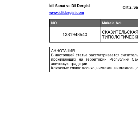
İdil Sanat ve Dil Dergisi
Cilt 2, 
www.idildergisi.com
NO
Makale Adı
СКАЗИТЕЛЬСКАЯ
1381948540
ТИПОЛОГИЧЕСК
АННОТАЦИЯ
В настоящей статье рассматривается сказительс
проживающих на территории Республики Сах
эпическую традиции.
Ключевые слова: олонхо, нимгакан, нимгакалан, 