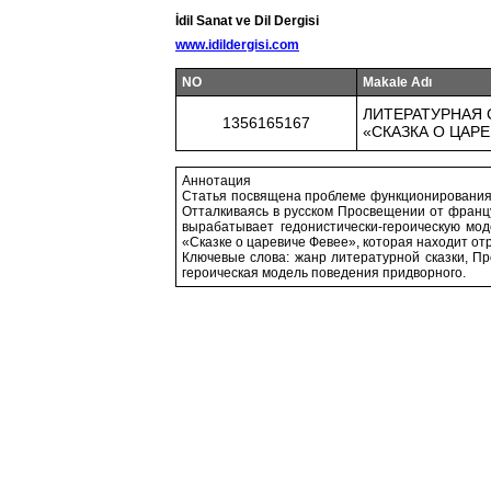
İdil Sanat ve Dil Dergisi
www.idildergisi.com
NO
Makale Adı
ЛИТЕРАТУРНАЯ 
1356165167
«СКАЗКА О ЦАРЕ
Аннотация
Статья посвящена проблеме функционирования 
Отталкиваясь в русском Просвещении от францу
вырабатывает гедонистически-героическую мод
«Сказке о царевиче Февее», которая находит отр
Ключевые слова: жанр литературной сказки, Пр
героическая модель поведения придворного.