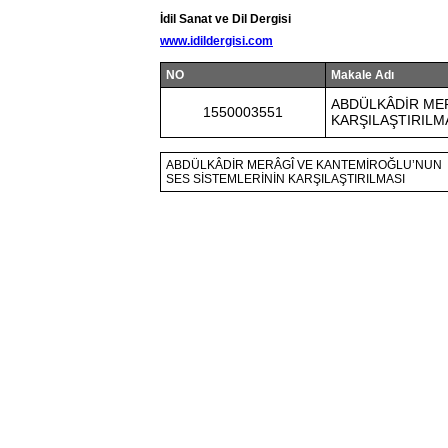
İdil Sanat ve Dil Dergisi
www.idildergisi.com
NO
Makale Adı
ABDÜLKÂDİR ME
1550003551
KARŞILAŞTIRILM
ABDÜLKÂDİR MERÂGÎ VE KANTEMİROĞLU’NUN
SES SİSTEMLERİNİN KARŞILAŞTIRILMASI