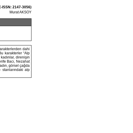
E-ISSN: 2147-3056)
Murat AKSOY
arakterlerden dahi
Bu karakterler “Alp
kadınlar, direnişin
rife Bacı, Nezahat
kadın, görsel çağda
- stanlarındaki alp