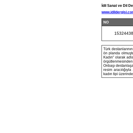
İdil Sanat ve Dil De
www.idildergisi.c
NO
1532443
Türk destanlarını
ön planda olmuştur
Kadın” olarak adla
örgütlenmesinden 
Onbaşı destanlaşan
resim aracılığıyla
kadın tipi üzerind