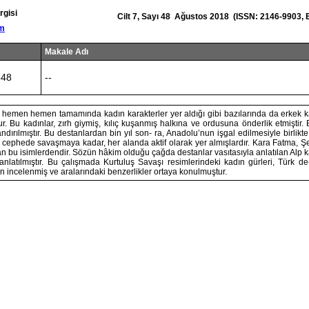
rgisi
Cilt 7, Sayı 48 Ağustos 2018 (ISSN: 2146-9903, 
om
Makale Adı
848
--
n hemen hemen tamamında kadın karakterler yer aldığı gibi bazılarında da erkek k
. Bu kadınlar, zırh giymiş, kılıç kuşanmış halkına ve ordusuna önderlik etmiştir. 
ndırılmıştır. Bu destanlardan bin yıl son- ra, Anadolu’nun işgal edilmesiyle birlikte 
cephede savaşmaya kadar, her alanda aktif olarak yer almışlardır. Kara Fatma, Şe
 bu isimlerdendir. Sözün hâkim olduğu çağda destanlar vasıtasıyla anlatılan Alp 
 anlatılmıştır. Bu çalışmada Kurtuluş Savaşı resimlerindeki kadın gürleri, Türk de
en incelenmiş ve aralarındaki benzerlikler ortaya konulmuştur.