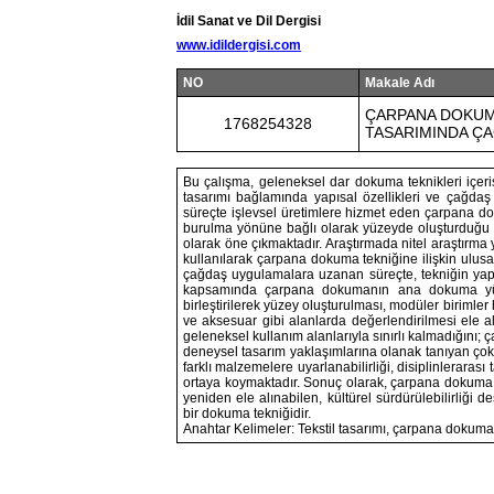
İdil Sanat ve Dil Dergisi
www.idildergisi.com
NO
Makale Adı
ÇARPANA DOKUMA
1768254328
TASARIMINDA Ç
Bu çalışma, geleneksel dar dokuma teknikleri içeri
tasarımı bağlamında yapısal özellikleri ve çağdaş
süreçte işlevsel üretimlere hizmet eden çarpana do
burulma yönüne bağlı olarak yüzeyde oluşturduğu ç
olarak öne çıkmaktadır. Araştırmada nitel araştırma
kullanılarak çarpana dokuma tekniğine ilişkin ulus
çağdaş uygulamalara uzanan süreçte, tekniğin yapısal
kapsamında çarpana dokumanın ana dokuma yüz
birleştirilerek yüzey oluşturulması, modüler birimler
ve aksesuar gibi alanlarda değerlendirilmesi ele a
geleneksel kullanım alanlarıyla sınırlı kalmadığını
deneysel tasarım yaklaşımlarına olanak tanıyan çok 
farklı malzemelere uyarlanabilirliği, disiplinleraras
ortaya koymaktadır. Sonuç olarak, çarpana dokuma te
yeniden ele alınabilen, kültürel sürdürülebilirliği d
bir dokuma tekniğidir.
Anahtar Kelimeler: Tekstil tasarımı, çarpana dokuma, k