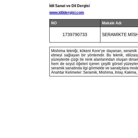
İdil Sanat ve Dil Dergisi
www.idildergisi.com
NO
Makale Adı
1739790733
SERAMİKTE MİSH
Mishima tekniği, kökeni Kore’ye dayanan, seramik yü
etmeyi sağlayan bir yöntemdir. Bu teknik, stiliza
yüzeylerde çizgi ile renk alanlarından oluşan din
hem de soyut öğeleri içeren çeşitli görsel yüzeyl
seramik sanatında ilgi görmekte ve sanatçılara mode
Anahtar Kelimeler: Seramik, Mishima, Inlay, Kakma,