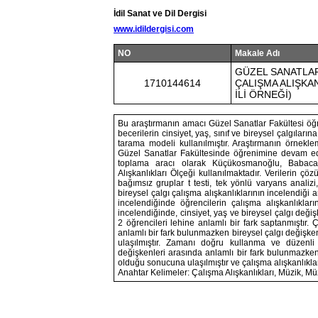
İdil Sanat ve Dil Dergisi
www.idildergisi.com
NO
Makale Adı
GÜZEL SANATLAR
1710144614
ÇALIŞMA ALIŞKA
İLİ ÖRNEĞİ)
Bu araştırmanın amacı Güzel Sanatlar Fakültesi öğre
becerilerin cinsiyet, yaş, sınıf ve bireysel çalgılar
tarama modeli kullanılmıştır. Araştırmanın örnekl
Güzel Sanatlar Fakültesinde öğrenimine devam ed
toplama aracı olarak Küçükosmanoğlu, Babacan
Alışkanlıkları Ölçeği kullanılmaktadır. Verilerin 
bağımsız gruplar t testi, tek yönlü varyans analiz
bireysel çalgı çalışma alışkanlıklarının incelendiği 
incelendiğinde öğrencilerin çalışma alışkanlıkl
incelendiğinde, cinsiyet, yaş ve bireysel çalgı deği
2 öğrencileri lehine anlamlı bir fark saptanmıştır.
anlamlı bir fark bulunmazken bireysel çalgı değişke
ulaşılmıştır. Zamanı doğru kullanma ve düzenli 
değişkenleri arasında anlamlı bir fark bulunmazken,
olduğu sonucuna ulaşılmıştır ve çalışma alışkanlıkla
Anahtar Kelimeler: Çalışma Alışkanlıkları, Müzik, Mü