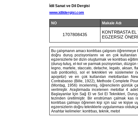
İdil Sanat ve Dil Dergisi
www.idildergisi.com
NO
Makale Adı
KONTRBASTA EL 
1707808435
EGZERSİZ ÖNERİ
Bu çalışmanın amacı kontrbas çalgısını öğrenmeye başl
doğru duruş pozisyonlarını ve en çok kullanılan m
egzersizlerle bir dizin oluşturmak ve kontrbas eğiti
(duruş-tutuş, el-kol ve parmak pozisyonları, düzgün s
legno, martele, staccato, detache, legato, aksan, flag
sub ponticello), sol el teknikleri ve süslemeler (
apojetür) ve en çok kullanılan metotlardan N
Contrabasso (Bille, 1922), Methode Complete Pou
(Montag, 1956) incelenmiş, öğrencilerin günlük ç
verilmiştir. Araştırmada incelenen metotlar 4 ade
Başlayanlar İçin Sağ El ve Sol El Teknikleri, Duruş P
tezinden üretilmiştir. Bir enstrüman çalmak kas is
kontrbas çalmayı öğrenen kişi için saz ve kişiye 
egzersizlerin doğru tekniklerle uygulanması oldukça
Anahtar kelimeler: kontrbas, teknik, metot