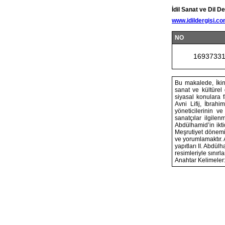
İdil Sanat ve Dil De
www.idildergisi.c
NO
1693733
Bu makalede, İkin
sanat ve kültürel
siyasal konulara
Avni Lifij, İbrah
yöneticilerinin 
sanatçılar ilgilen
Abdülhamid’in iktid
Meşrutiyet dönemin
ve yorumlamaktır. 
yapıtları II. Abdül
resimleriyle sınırlan
Anahtar Kelimeler: