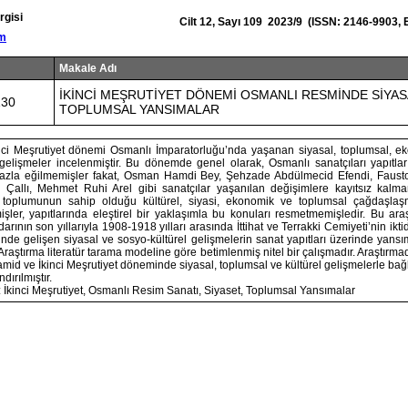
rgisi
Cilt 12, Sayı 109 2023/9 (ISSN: 2146-9903,
om
Makale Adı
İKİNCİ MEŞRUTİYET DÖNEMİ OSMANLI RESMİNDE SİYAS
130
TOPLUMSAL YANSIMALAR
ci Meşrutiyet dönemi Osmanlı İmparatorluğu’nda yaşanan siyasal, toplumsal, ek
 gelişmeler incelenmiştir. Bu dönemde genel olarak, Osmanlı sanatçıları yapıtla
 fazla eğilmemişler fakat, Osman Hamdi Bey, Şehzade Abdülmecid Efendi, Faust
im Çallı, Mehmet Ruhi Arel gibi sanatçılar yaşanılan değişimlere kayıtsız kalma
ve toplumunun sahip olduğu kültürel, siyasi, ekonomik ve toplumsal çağdaşlaş
mişler, yapıtlarında eleştirel bir yaklaşımla bu konuları resmetmemişledir. Bu ara
arının son yıllarıyla 1908-1918 yılları arasında İttihat ve Terrakki Cemiyeti’nin ikt
de gelişen siyasal ve sosyo-kültürel gelişmelerin sanat yapıtları üzerinde yansı
Araştırma literatür tarama modeline göre betimlenmiş nitel bir çalışmadır. Araştırm
hamid ve İkinci Meşrutiyet döneminde siyasal, toplumsal ve kültürel gelişmelerle bağl
dırılmıştır.
 İkinci Meşrutiyet, Osmanlı Resim Sanatı, Siyaset, Toplumsal Yansımalar