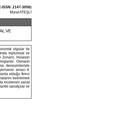
 E-ISSN: 2147-3056)
Murat ATEŞLİ
AL VE
onomik olgular ile
rında toplumsal ve
o Zonaro, Hüseyin
mışlardır. Osmanlı
ma deneyimleriyle
ştırmanın amacı II.
idarda olduğu İkinci
malarını belirlemek
ada incelenen sanat
antılı sanatçılar ve