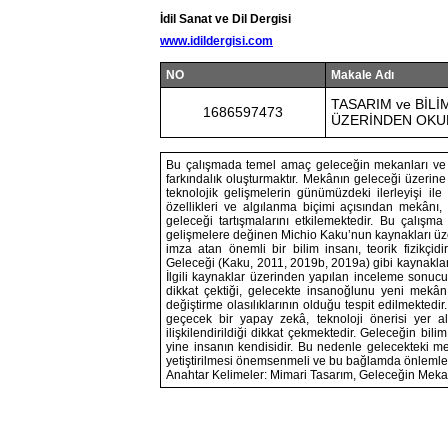
İdil Sanat ve Dil Dergisi
www.idildergisi.com
NO
Makale Adı
TASARIM ve BİL
1686597473
ÜZERİNDEN OK
Bu çalışmada temel amaç geleceğin mekanları ve 
farkındalık oluşturmaktır. Mekânın geleceği üzerine
teknolojik gelişmelerin günümüzdeki ilerleyişi ile 
özellikleri ve algılanma biçimi açısından mekânı
geleceği tartışmalarını etkilemektedir. Bu çalışm
gelişmelere değinen Michio Kaku’nun kaynakları üze
imza atan önemli bir bilim insanı, teorik fizikçid
Geleceği (Kaku, 2011, 2019b, 2019a) gibi kaynaklard
İlgili kaynaklar üzerinden yapılan inceleme sonuc
dikkat çektiği, gelecekte insanoğlunu yeni mekân 
değiştirme olasılıklarının olduğu tespit edilmektedir
geçecek bir yapay zekâ, teknoloji önerisi yer a
ilişkilendirildiği dikkat çekmektedir. Geleceğin bil
yine insanın kendisidir. Bu nedenle gelecekteki mek
yetiştirilmesi önemsenmeli ve bu bağlamda önlemler
Anahtar Kelimeler: Mimari Tasarım, Geleceğin Mekan