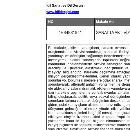
İdil Sanat ve Dil Dergisi
www.idildergisi.com
NO
Makale Adı
1684831941
SANATTA AKTİVİZ
Bu makale, aktivist sanatçıların, sanatın evrensel
araştırmaktadır. Aktivist sanatçılar, sanatsal ifade
yaratmayı ve dönüşüm sağlamayı hedeflemektedirler
inceleyerek, aktivist sanatçıların toplumda değiş
konumunu incelenmektedir. Aktivist sanatçılar, sana
aracılığı ile işleyerek, eleştirmek, değiştirmek ve
İzleyiciyi bilgilendirip, harekete geçirmeyi amaçla
misyon gerçekleştirmektedirler. Genel olarak yapıtlar
sorunlar vb. toplumsal meselelere odaklanarak, mev
sorgulayarak, alternatif anlatım yöntemleri ile değiş
ele aldıkları olayların dramatik etkilerini vurgulayar
dair harekete geçmelerine yönelik uyarılar almalar
bilinç oluşturarak, politik veya sosyal dönüşümler
sorunların farkına varılarak değişimine destek olmak
giden, estetik arayışların aksine, rahatsız edici, ge
dünyanın geleceğini olumsuz yönde etkileyebilec
Konuları aktarış biçimleri ile güçlü mesajlar oluştu
etkileyen olaylar üzerine dikkat çekerler. Yapıtlar
yakalarlar, konu ile ilgileri, bilgileri olmaması
işleyiş biçimleri ile toplumu bilinçlendirme konus
yola çıkarak izleyicilerin aktivist eserlerle karşıla