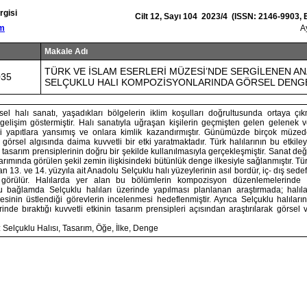
rgisi
Cilt 12, Sayı 104 2023/4 (ISSN: 2146-9903,
om
A
Makale Adı
TÜRK VE İSLAM ESERLERİ MÜZESİ’NDE SERGİLENEN A
035
SELÇUKLU HALI KOMPOZİSYONLARINDA GÖRSEL DENG
sel halı sanatı, yaşadıkları bölgelerin iklim koşulları doğrultusunda ortaya çık
lişim göstermiştir. Halı sanatıyla uğraşan kişilerin geçmişten gelen gelenek ve 
ri yapıtlara yansımış ve onlara kimlik kazandırmıştır. Günümüzde birçok müze
in görsel algısında daima kuvvetli bir etki yaratmaktadır. Türk halılarının bu etkile
sarım prensiplerinin doğru bir şekilde kullanılmasıyla gerçekleşmiştir. Sanat de
sarımında görülen şekil zemin ilişkisindeki bütünlük denge ilkesiyle sağlanmıştır. Tür
 13. ve 14. yüzyıla ait Anadolu Selçuklu halı yüzeylerinin asıl bordür, iç- dış sede
 görülür. Halılarda yer alan bu bölümlerin kompozisyon düzenlemelerinde
 Bu bağlamda Selçuklu halıları üzerinde yapılması planlanan araştırmada; halıla
esinin üstlendiği görevlerin incelenmesi hedeflenmiştir. Ayrıca Selçuklu halıla
rinde bıraktığı kuvvetli etkinin tasarım prensipleri açısından araştırılarak görsel 
 Selçuklu Halısı, Tasarım, Öğe, İlke, Denge