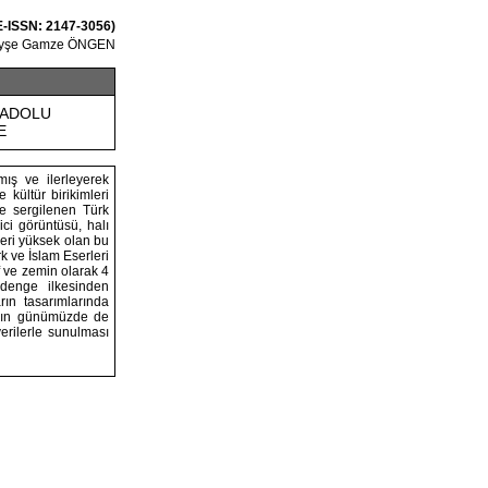
 E-ISSN: 2147-3056)
yşe Gamze ÖNGEN
NADOLU
E
mış ve ilerleyerek
kültür birikimleri
de sergilenen Türk
yici görüntüsü, halı
ğeri yüksek olan bu
k ve İslam Eserleri
f ve zemin olarak 4
 denge ilkesinden
rın tasarımlarında
rının günümüzde de
verilerle sunulması