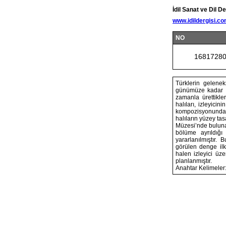
İdil Sanat ve Dil De
www.idildergisi.c
NO
1681728
Türklerin gelenek
günümüze kadar ge
zamanla ürettikle
halıları, izleyicin
kompozisyonunda ta
halıların yüzey ta
Müzesi’nde bulunan
bölüme ayrıldığı
yararlanılmıştır.
görülen denge ilk
halen izleyici üze
planlanmıştır.
Anahtar Kelimeler: