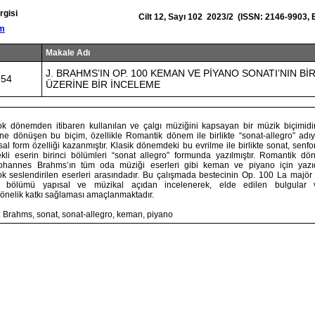
rgisi
Cilt 12, Sayı 102 2023/2 (ISSN: 2146-9903,
om
Makale Adı
J. BRAHMS’IN OP. 100 KEMAN VE PİYANO SONATI’NIN B
954
ÜZERİNE BİR İNCELEME
ok dönemden itibaren kullanılan ve çalgı müziğini kapsayan bir müzik biçimidi
ne dönüşen bu biçim, özellikle Romantik dönem ile birlikte “sonat-allegro” ad
ısal form özelliği kazanmıştır. Klasik dönemdeki bu evrilme ile birlikte sonat, senfo
kli eserin birinci bölümleri “sonat allegro” formunda yazılmıştır. Romantik 
Johannes Brahms’ın tüm oda müziği eserleri gibi keman ve piyano için yazı
ok seslendirilen eserleri arasındadır. Bu çalışmada bestecinin Op. 100 La maj
ci bölümü yapısal ve müzikal açıdan incelenerek, elde edilen bulgular v
nelik katkı sağlaması amaçlanmaktadır.
: Brahms, sonat, sonat-allegro, keman, piyano