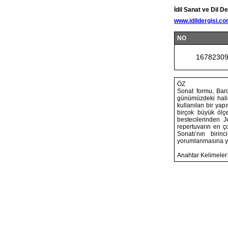
İdil Sanat ve Dil De
www.idildergisi.c
NO
1678230
ÖZ
Sonat formu, Bar
günümüzdeki hali
kullanılan bir yap
birçok büyük ölçe
bestecilerinden 
repertuvarın en ç
Sonatı’nın birin
yorumlanmasına yö
Anahtar Kelimeler