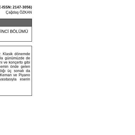
 E-ISSN: 2147-3056)
Çağdaş ÖZKAN
İRİNCİ BÖLÜMÜ
r. Klasik dönemde
ıyla günümüzde de
ni ve konçerto gibi
dönemin önde gelen
dığı üç sonatı da
ör Keman ve Piyano
asıtasıyla eserin