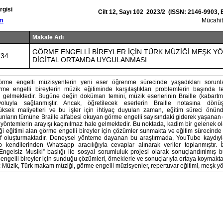
rgisi
Cilt 12, Sayı 102 2023/2 (ISSN: 2146-9903,
om
Mücahi
Makale Adı
GÖRME ENGELLİ BİREYLER İÇİN TÜRK MÜZİĞİ MEŞK Y
734
DİGİTAL ORTAMDA UYGULANMASI
rme engelli müzisyenlerin yeni eser öğrenme sürecinde yaşadıkları sorunl
rme engelli bireylerin müzik eğitiminde karşılaştıkları problemlerin başında 
 gelmektedir. Bugüne değin doküman temini, müzik eserlerinin Braille (kabartm
oluyla sağlanmıştır. Ancak, öğretilecek eserlerin Braille notasına dönüş
üksek maliyetleri ve bu işler için ihtiyaç duyulan zaman, eğitim süreci önün
unların tümüne Braille alfabesi okuyan görme engelli sayısındaki giderek yaşanan d
 yöntemlerin arayışı kaçınılmaz hale gelmektedir. Bu noktada, kadim bir gelenek o
 eğitimi alan görme engelli bireyler için çözümler sunmakta ve eğitim sürecinde
if oluşturmaktadır. Deneysel yönteme dayanan bu araştırmada, YouTube kaydıy
 kendilerinden Whatsapp aracılığıyla cevaplar alınarak veriler toplanmıştır. 
“Engelsiz Musiki” başlığı ile sosyal sorumluluk projesi olarak sonuçlandırılmış 
ngelli bireyler için sunduğu çözümleri, örneklerle ve sonuçlarıyla ortaya koymakta
 Müzik, Türk makam müziği, görme engelli müzisyenler, repertuvar eğitimi, meşk yön