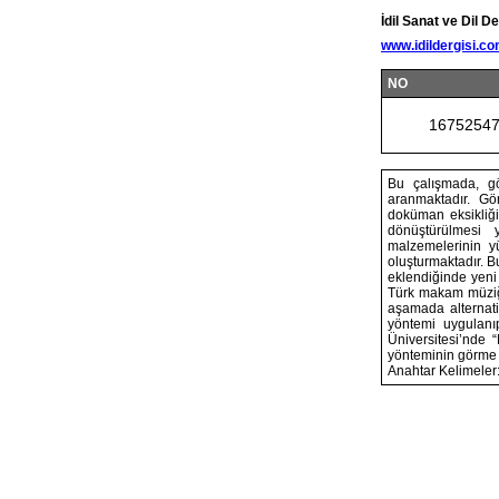
İdil Sanat ve Dil De
www.idildergisi.c
NO
1675254
Bu çalışmada, gö
aranmaktadır. Gö
doküman eksikliği
dönüştürülmesi y
malzemelerinin y
oluşturmaktadır. B
eklendiğinde yeni
Türk makam müziği
aşamada alternat
yöntemi uygulanıp
Üniversitesi’nde 
yönteminin görme e
Anahtar Kelimeler: