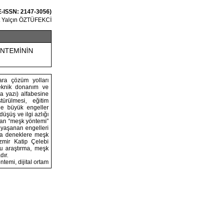
 E-ISSN: 2147-3056)
t Yalçın ÖZTÜFEKCİ
ÖNTEMİNİN
ara çözüm yolları
teknik donanım ve
a yazı) alfabesine
türülmesi, eğitim
de büyük engeller
üşüş ve ilgi azlığı
lan “meşk yöntemi”
 yaşanan engelleri
la deneklere meşk
İzmir Katip Çelebi
bu araştırma, meşk
dır.
temi, dijital ortam