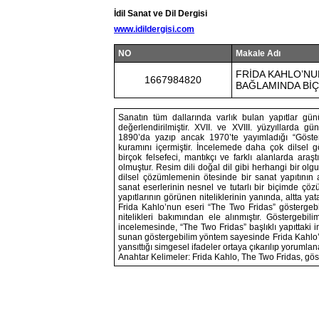
İdil Sanat ve Dil Dergisi
www.idildergisi.com
NO
Makale Adı
FRİDA KAHLO’NU
1667984820
BAĞLAMINDA BİÇİ
Sanatın tüm dallarında varlık bulan yapıtlar gün
değerlendirilmiştir. XVII. ve XVIII. yüzyıllard
1890’da yazıp ancak 1970’te yayımladığı “Göster
kuramını içermiştir. İncelemede daha çok dilsel g
birçok felsefeci, mantıkçı ve farklı alanlarda ara
olmuştur. Resim dili doğal dil gibi herhangi bir olgu
dilsel çözümlemenin ötesinde bir sanat yapıtının
sanat eserlerinin nesnel ve tutarlı bir biçimde çö
yapıtlarının görünen niteliklerinin yanında, altta 
Frida Kahlo’nun eseri “The Two Fridas” göstergeb
nitelikleri bakımından ele alınmıştır. Göstergebi
incelemesinde, “The Two Fridas” başlıklı yapıttaki i
sunan göstergebilim yöntem sayesinde Frida Kahlo’nu
yansıttığı simgesel ifadeler ortaya çıkarılıp yorumlana
Anahtar Kelimeler: Frida Kahlo, The Two Fridas, gös