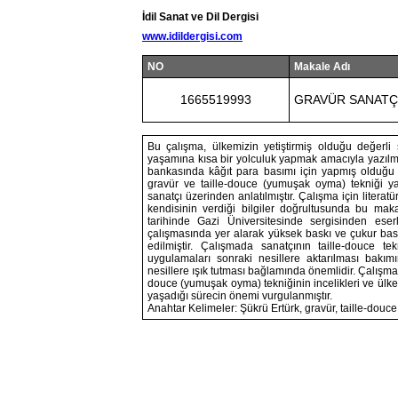
İdil Sanat ve Dil Dergisi
www.idildergisi.com
NO
Makale Adı
1665519993
GRAVÜR SANATÇ
Bu çalışma, ülkemizin yetiştirmiş olduğu değerl
yaşamına kısa bir yolculuk yapmak amacıyla yazılmı
bankasında kâğıt para basımı için yapmış olduğu ça
gravür ve taille-douce (yumuşak oyma) tekniği yak
sanatçı üzerinden anlatılmıştır. Çalışma için literat
kendisinin verdiği bilgiler doğrultusunda bu mak
tarihinde Gazi Üniversitesinde sergisinden eser
çalışmasında yer alarak yüksek baskı ve çukur baskı
edilmiştir. Çalışmada sanatçının taille-douce 
uygulamaları sonraki nesillere aktarılması bakı
nesillere ışık tutması bağlamında önemlidir. Çalışma
douce (yumuşak oyma) tekniğinin incelikleri ve ülk
yaşadığı sürecin önemi vurgulanmıştır.
Anahtar Kelimeler: Şükrü Ertürk, gravür, taille-douce