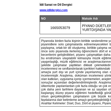
İdil Sanat ve Dil Dergisi
www.idildergisi.com
NO
Makale Adı
PİYANO DÜETLER
1665053079
YURTDIŞINDA YA
Piyanoda birden fazla kişinin birlikte seslendirme
piyanistlere solo çalışmalarda edinemeyecekleri bir
paylaşma, ortak bir dil oluşturma, birlikte çalışma ve
önce solo piyanoda ilerlemiş öğrencilerin dört el eserl
becerilerini geliştirdikleri, piyano çalışmaktan dah
bu enstrümanı ulaşılabilir kılmasıyla müzik eğiti
yaygınlaştığı, müzik eğitimcisi ve araştırmacıları
şekilde çalışmalar yaptıkları dikkati çekmektedi
incelenmesi ve sınıflandırılarak içerikleri hakkındaki
amaçla yurt dışı ve yurt içinde yayınlanmış olan 
incelenmiştir. Araştırma, doküman incelemesi yönte
olan katkıları, uygulama içerip içermemeleri, araştır
sonuçlar açısından değerlendirilmişlerdir. Araştırm
ülkemizde yapılanlardan çok fazla olduğu ve çok es
çok daha yeni tarihlere dayanan ve az sayıdan oluş
başlangıç düzey piyano eğitimini hedeflediği görülm
olsun gerçekleştirilen çalışmaların çok büyük k
faydalarına dair betimleme amaçlı gerçekleştirildiği bi
Anahtar Kelimeler: Düet, Duo, Dört el piyano, Piyan