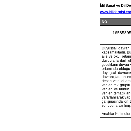
İdil Sanat ve Dil De
www.idildergisi.c
NO
1658589
Duyuşsal davranış
kapsamaktadır. Bu d
aile ve okul ortam
duygularla ilgili 
çocukların duygu v
ortamında olduğu 
duyuşsal davranı
davranışlardan emp
desen ve nitel ara
veriler, tek grupl
verileri ve bunun 
verileri tematik a
yararlanılarak yap
çalışmasında ön t
sonucuna varılmışt
Anahtar Kelimeler