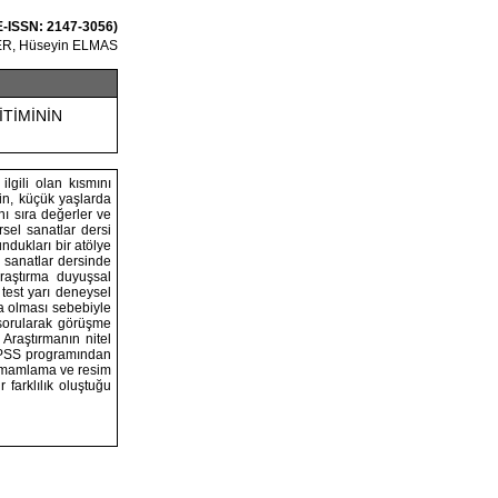
 E-ISSN: 2147-3056)
R, Hüseyin ELMAS
TİMİNİN
lgili olan kısmını
inin, küçük yaşlarda
nı sıra değerler ve
rsel sanatlar dersi
ndukları bir atölye
 sanatlar dersinde
raştırma duyuşsal
 test yarı deneysel
ma olması sebebiyle
r sorularak görüşme
 Araştırmanın nitel
a SPSS programından
 tamamlama ve resim
farklılık oluştuğu