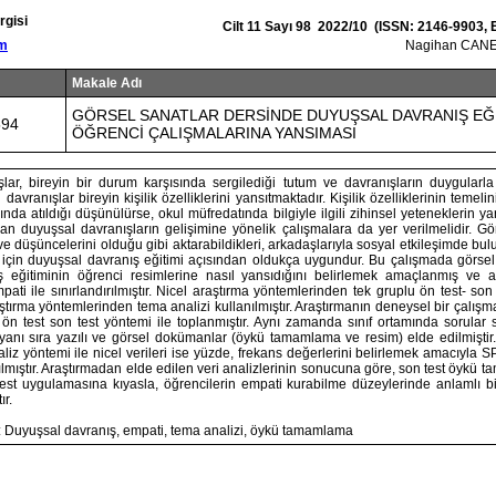
rgisi
Cilt 11 Sayı 98 2022/10 (ISSN: 2146-9903,
om
Nagihan CANE
Makale Adı
GÖRSEL SANATLAR DERSİNDE DUYUŞSAL DAVRANIŞ EĞİ
594
ÖĞRENCİ ÇALIŞMALARINA YANSIMASI
lar, bireyin bir durum karşısında sergilediği tutum ve davranışların duygularla i
avranışlar bireyin kişilik özelliklerini yansıtmaktadır. Kişilik özelliklerinin temel
ında atıldığı düşünülürse, okul müfredatında bilgiyle ilgili zihinsel yeteneklerin ya
olan duyuşsal davranışların gelişimine yönelik çalışmalara da yer verilmelidir. Gö
e düşüncelerini olduğu gibi aktarabildikleri, arkadaşlarıyla sosyal etkileşimde bulu
için duyuşsal davranış eğitimi açısından oldukça uygundur. Bu çalışmada görsel
ş eğitiminin öğrenci resimlerine nasıl yansıdığını belirlemek amaçlanmış ve a
ati ile sınırlandırılmıştır. Nicel araştırma yöntemlerinden tek gruplu ön test- son
ştırma yöntemlerinden tema analizi kullanılmıştır. Araştırmanın deneysel bir çalış
u ön test son test yöntemi ile toplanmıştır. Aynı zamanda sınıf ortamında sorula
yanı sıra yazılı ve görsel dokümanlar (öykü tamamlama ve resim) elde edilmiştir.
naliz yöntemi ile nicel verileri ise yüzde, frekans değerlerini belirlemek amacıyl
ılmıştır. Araştırmadan elde edilen veri analizlerinin sonucuna göre, son test öykü
est uygulamasına kıyasla, öğrencilerin empati kurabilme düzeylerinde anlamlı bir 
ır.
: Duyuşsal davranış, empati, tema analizi, öykü tamamlama