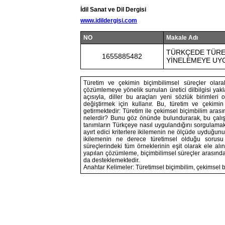
İdil Sanat ve Dil Dergisi
www.idildergisi.com
NO
Makale Adı
TÜRKÇEDE TÜRET
1655885482
YİNELEMEYE UY
Türetim ve çekimin biçimbilimsel süreçler olara
çözümlemeye yönelik sunulan üretici dilbilgisi yaklaş
açısıyla, diller bu araçları yeni sözlük birimleri
değiştirmek için kullanır. Bu, türetim ve çekim
getirmektedir: Türetim ile çekimsel biçimbilim arasın
nelerdir? Bunu göz önünde bulundurarak, bu çalış
tanımların Türkçeye nasıl uygulandığını sorgulamakt
ayırt edici kriterlere ikilemenin ne ölçüde uyduğunu
ikilemenin ne derece türetimsel olduğu sorusu
süreçlerindeki tüm örneklerinin eşit olarak ele al
yapılan çözümleme, biçimbilimsel süreçler arasında
da desteklemektedir.
Anahtar Kelimeler: Türetimsel biçimbilim, çekimsel bi