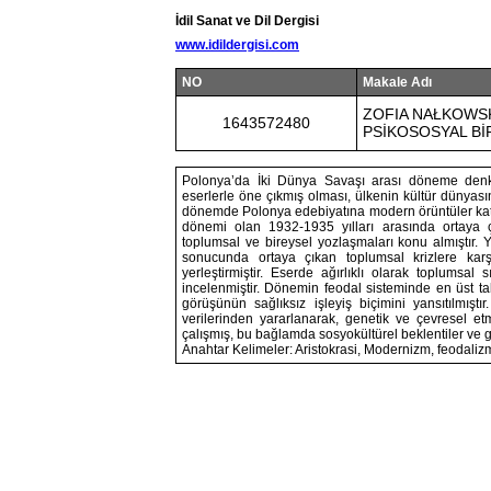
İdil Sanat ve Dil Dergisi
www.idildergisi.com
NO
Makale Adı
ZOFIA NAŁKOWSK
1643572480
PSİKOSOSYAL Bİ
Polonya’da İki Dünya Savaşı arası döneme denk g
eserlerle öne çıkmış olması, ülkenin kültür dünyas
dönemde Polonya edebiyatına modern örüntüler katmı
dönemi olan 1932-1935 yılları arasında ortaya ç
toplumsal ve bireysel yozlaşmaları konu almıştır. Y
sonucunda ortaya çıkan toplumsal krizlere karşı
yerleştirmiştir. Eserde ağırlıklı olarak toplumsal
incelenmiştir. Dönemin feodal sisteminde en üst ta
görüşünün sağlıksız işleyiş biçimini yansıtılmıştır
verilerinden yararlanarak, genetik ve çevresel 
çalışmış, bu bağlamda sosyokültürel beklentiler ve ger
Anahtar Kelimeler: Aristokrasi, Modernizm, feodalizm