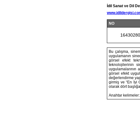
İdil Sanat ve Dil De
www.idildergisi.c
NO
1643028
Bu çalışma, sinem
uygulamanın sinem
görsel efekt tek
teknolojilerinin
uygulamalarının ar
görsel efekt uygul
değerlendirme yapm
girmiş ve “En İyi G
olarak dört başlığa
Anahtar kelimeler: 