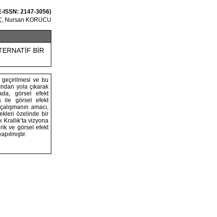
 E-ISSN: 2147-3056)
Ç, Nursan KORUCU
TERNATİF BİR
 geçirilmesi ve bu
ından yola çıkarak
ada, görsel efekt
 ile görsel efekt
u çalışmanın amacı,
ekleri özelinde bir
 Krallık’ta vizyona
erik ve görsel efekt
apılmıştır.