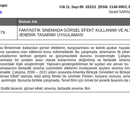
rgisi
Cilt 11, Sayı 89 2022/1 (ISSN: 2146-9903,
om
Sedef SARA
Makale Adı
FANTASTİK SİNEMADA GÖRSEL EFEKT KULLANIMI VE AL
079
JENERİK TASARIMI UYGULAMASI
a filmlerinde kullanılan görsel efektlerin, kurgulanması ve teknik açıdan hayata
a sanatına olan etkilerini konu edinmektedir. Bu çalışmada, sinemanın ilk yıllar
nolojilerinin tarihsel gelişimi ve günümüzdeki durumu incelenmiştir. Çalışm
 sinemada bir anlatım aracı olarak kullanımına değinilmiş ve fantastik sinema
asındaki ilişki araştırılmıştır. Yapısalcı-göstergebilimsel bir açıdan ele alınan b
amalarının fantastik sinema üzerindeki etkilerini inceleyerek seçilen sinema örn
aktır. Çalışma, 2000 – 2021 yılları arasında Amerika Birleşik Devletleri ve Birleşik
örsel Efekt” dalında ödül almış filmler ile sınırlıdır. Filmler; künyesi, konusu, jen
 ayrılmıştır. Bununla birlikte çalışmada, Tenet filmi için örnek bir jenerik tasarımı da y
Grafik tasarım, görsel efekt, sinema, fantastik sinema, film