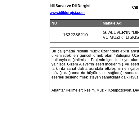
İdil Sanat ve Dil Dergisi
Cil
www.idildergisi.com
NO
Makale Adı
G. ALEVER’İN “B
1632236210
VE MÜZİK İLİŞKİS
Bu çalışmada resmin müzik üzerindeki etkisi araştı
ülkemizdeki en güncel örnek olan “Buluşma Üzeri
hatlarıyla değinilmiştir. Projenin içerisinde yer 
yalnızca Gizem Alever’in eseri incelenmiş ve eserin
farklı iki sanat dalı arasındaki etkileşimin en ça
müziği dağarına da büyük katkı sağladığı sonucuna 
eserleri seslendirmek isteyen sanatçılara da kılavu
Anahtar Kelimeler: Resim, Müzik, Kompozisyon, Dev