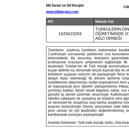
İdil Sanat ve Dil Dergisi
Cil
www.idildergisi.com
NO
Makale Adı
TÜRKÜLERİN DİN
1625623259
ÖĞRETİMİNDE İZ
AĞZI ÖRNEĞİ
Türkülerin, söyleniş özellikleri bakımından karakt
Cumhuriyet sonrasında şekillenen icra kurumlarının
bilinmektedir. Bu kurumlar, türkülerin gelenekt
profesyonel icracıların yetişmesini sağlamıştır. İl
tarafından Türkiye’nin ilk Türk müziği konservatuva
kuşak aktörler bu dönemde birçok kaynak kişi ile e
türkülerin yaşayan sürecini de paylaşmıştır. İkinci
detaylı ifade edilmediği ilk dönem derleme nota
özelliklerinin aktarımında; özden kopmaksızın hem 
de kapsayacak yeni öğretim yaklaşımlarına ihtiya
çevrimiçi katılan, temel müzik bilgisine sahip, ses
gönüllü üç denek üzerinde sınanmıştır. Katılımcılar
öğretim yaklaşımı ile çalışılmış ve böylece yöre ağz
ve deneysel bir araştırma olup karma araştırma mode
tasarımı kullanılmıştır. Deney sürecinden elde edil
göre uzman bir jüri tarafından değerlendirilmiş; bö
kanıtlanarak sonuçları paylaşılmıştır.
Anahtar Kelimeler: Türk halk müziği, türkü, Orta Anad