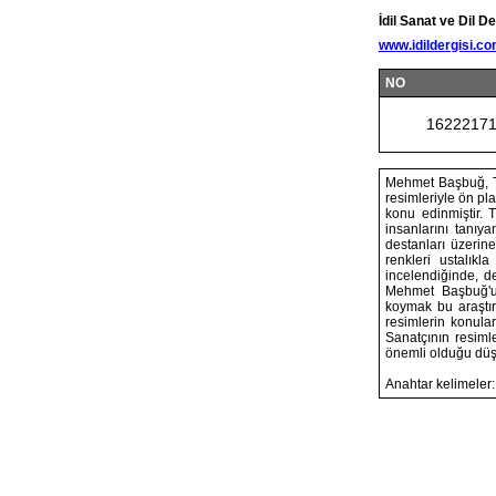
İdil Sanat ve Dil De
www.idildergisi.c
NO
1622217
Mehmet Başbuğ, T
resimleriyle ön p
konu edinmiştir. 
insanlarını tanıya
destanları üzerine
renkleri ustalıkl
incelendiğinde, de
Mehmet Başbuğ'un 
koymak bu araştır
resimlerin konula
Sanatçının resiml
önemli olduğu düş
Anahtar kelimeler