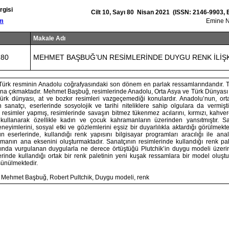
rgisi
Cilt 10, Sayı 80 Nisan 2021 (ISSN: 2146-9903,
om
Emine 
Makale Adı
180
MEHMET BAŞBUĞ’UN RESİMLERİNDE DUYGU RENK İLİŞK
ürk resminin Anadolu coğrafyasındaki son dönem en parlak ressamlarındandır. T
lana çıkmaktadır. Mehmet Başbuğ, resimlerinde Anadolu, Orta Asya ve Türk Dünyası 
Türk dünyası, at ve bozkır resimleri vazgeçemediği konulardır. Anadolu’nun, or
n sanatçı, eserlerinde sosyolojik ve tarihi niteliklere sahip olgulara da vermişt
 resimler yapmış, resimlerinde savaşın bitmez tükenmez acılarını, kırmızı, kahve
a kullanarak özellikle kadın ve çocuk kahramanların üzerinden yansıtmıştır. Sa
neyimlerini, sosyal etki ve gözlemlerini eşsiz bir duyarlılıkla aktardığı görülmekt
eserlerinde, kullandığı renk yapısını bilgisayar programları aracılığı ile anal
manın ana eksenini oluşturmaktadır. Sanatçının resimlerinde kullandığı renk palet
rında vurgulanan duygularla ne derece örtüştüğü Plutchik’in duygu modeli üzerin
erinde kullandığı ortak bir renk paletinin yeni kuşak ressamlara bir model oluş
ünülmektedir.
: Mehmet Başbuğ, Robert Pultchik, Duygu modeli, renk