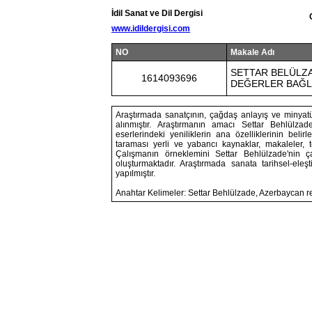
İdil Sanat ve Dil Dergisi
www.idildergisi.com
NO
Makale Adı
SETTAR BELÜLZA
1614093696
DEĞERLER BAĞL
Araştırmada sanatçının, çağdaş anlayış ve minyatür
alınmıştır. Araştırmanın amacı Settar Behlülzad
eserlerindeki yeniliklerin ana özelliklerinin belirl
taraması yerli ve yabancı kaynaklar, makaleler, tez
Çalışmanın örneklemini Settar Behlülzade'nin ç
oluşturmaktadır. Araştırmada sanata tarihsel-ele
yapılmıştır.
Anahtar Kelimeler: Settar Behlülzade, Azerbaycan r