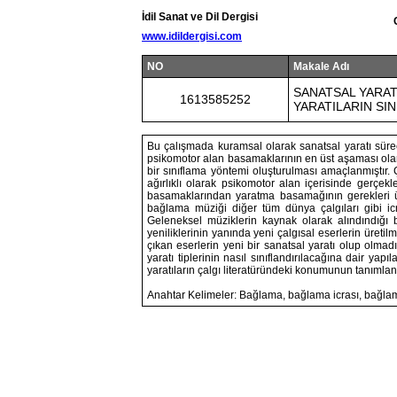
İdil Sanat ve Dil Dergisi
www.idildergisi.com
NO
Makale Adı
SANATSAL YARAT
1613585252
YARATILARIN SIN
Bu çalışmada kuramsal olarak sanatsal yaratı süreci
psikomotor alan basamaklarının en üst aşaması ol
bir sınıflama yöntemi oluşturulması amaçlanmıştır. Ç
ağırlıklı olarak psikomotor alan içerisinde gerçe
basamaklarından yaratma basamağının gerekleri üze
bağlama müziği diğer tüm dünya çalgıları gibi icr
Geleneksel müziklerin kaynak olarak alındındığı b
yeniliklerinin yanında yeni çalgısal eserlerin üretilm
çıkan eserlerin yeni bir sanatsal yaratı olup olmad
yaratı tiplerinin nasıl sınıflandırılacağına dair ya
yaratıların çalgı literatüründeki konumunun tanıml
Anahtar Kelimeler: Bağlama, bağlama icrası, bağlama 