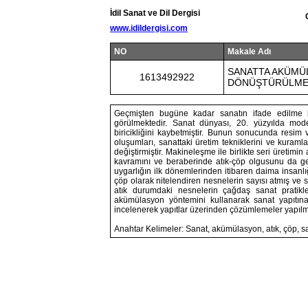
İdil Sanat ve Dil Dergisi
www.idildergisi.com
NO
Makale Adı
SANATTA AKÜMÜ
1613492922
DÖNÜŞTÜRÜLME
Geçmişten bugüne kadar sanatın ifade edilme biç
görülmektedir. Sanat dünyası, 20. yüzyılda mode
biricikliğini kaybetmiştir. Bunun sonucunda resim
oluşumları, sanattaki üretim tekniklerini ve kuraml
değiştirmiştir. Makineleşme ile birlikte seri üretim
kavramını ve beraberinde atık-çöp olgusunu da get
uygarlığın ilk dönemlerinden itibaren daima insanlığ
çöp olarak nitelendiren nesnelerin sayısı atmış ve s
atık durumdaki nesnelerin çağdaş sanat pratikle
akümülasyon yöntemini kullanarak sanat yapıtına 
incelenerek yapıtlar üzerinden çözümlemeler yapılm
Anahtar Kelimeler: Sanat, akümülasyon, atık, çöp, s