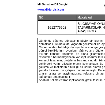
İdil Sanat ve Dil Dergisi
www.idildergisi.com
NO
Makale Adı
BİLGİSAYAR OY
1612775602
TASARIMCILARIN
ARAŞTIRMA
Günümüz eğlence dünyasının büyük bir kısmını ka
artmaktadır. Teknolojide yaşanan gelişmeler ile oyu
Görsel açıdan bakıldığında oyunların artık gerçek y
görsel özelliklerinin oyunların türü ve ana öğeleri 
oyunun konsept tasarımını ön plana çıkarmaktadır. 
tasarımları harmanlayabilen konsept tasarımcılara i
konsept tasarımın, projelerin başlangıcındaki fiki
sektördeki yerini dikkatle ortaya koymaktadır. B
çalışma ve metinlerin sınırlılığı bir sorun olarak
yönelik bilimsel bir çalışma bulunamamıştır. Bu 
araştırmalara ve araştırmacılara referans olmas
sağlaması umulmaktadır.
Anahtar Kelimeler: Konsept tasarım, grafik tasarım, m