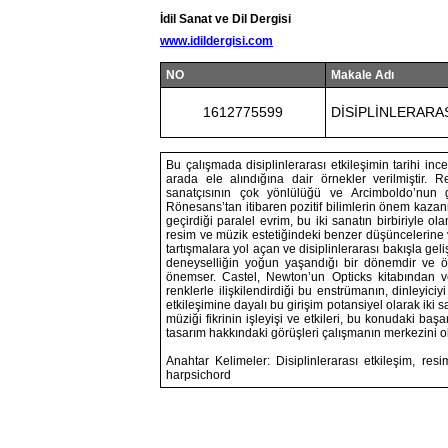
İdil Sanat ve Dil Dergisi
www.idildergisi.com
NO
Makale Adı
1612775599
DİSİPLİNLERARA
Bu çalışmada disiplinlerarası etkileşimin tarihi ince
arada ele alındığına dair örnekler verilmiştir.
sanatçısının çok yönlülüğü ve Arcimboldo’nun ge
Rönesans’tan itibaren pozitif bilimlerin önem kaza
geçirdiği paralel evrim, bu iki sanatın birbiriyle 
resim ve müzik estetiğindeki benzer düşüncelerine ve
tartışmalara yol açan ve disiplinlerarası bakışla geliş
deneyselliğin yoğun yaşandığı bir dönemdir ve ön
önemser. Castel, Newton’un Opticks kitabından ve
renklerle ilişkilendirdiği bu enstrümanın, dinleyic
etkileşimine dayalı bu girişim potansiyel olarak iki 
müziği fikrinin işleyişi ve etkileri, bu konudaki başa
tasarım hakkındaki görüşleri çalışmanın merkezini ol
Anahtar Kelimeler: Disiplinlerarası etkileşim, res
harpsichord