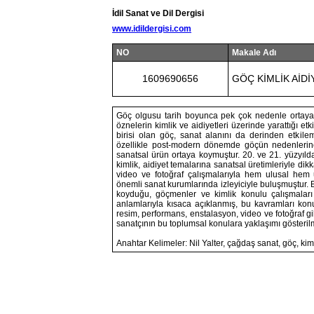
İdil Sanat ve Dil Dergisi
www.idildergisi.com
NO
Makale Adı
1609690656
GÖÇ KİMLİK AİDİ
Göç olgusu tarih boyunca pek çok nedenle ortaya ç
öznelerin kimlik ve aidiyetleri üzerinde yarattığı et
birisi olan göç, sanat alanını da derinden etkilem
özellikle post-modern dönemde göçün nedenlerine
sanatsal ürün ortaya koymuştur. 20. ve 21. yüzyılda 
kimlik, aidiyet temalarına sanatsal üretimleriyle di
video ve fotoğraf çalışmalarıyla hem ulusal hem u
önemli sanat kurumlarında izleyiciyle buluşmuştur. B
koyduğu, göçmenler ve kimlik konulu çalışmaları e
anlamlarıyla kısaca açıklanmış, bu kavramları kon
resim, performans, enstalasyon, video ve fotoğraf gib
sanatçının bu toplumsal konulara yaklaşımı gösterilme
Anahtar Kelimeler: Nil Yalter, çağdaş sanat, göç, kiml