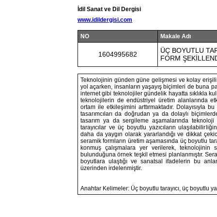
İdil Sanat ve Dil Dergisi
www.idildergisi.com
NO
Makale Adı
ÜÇ BOYUTLU TAR
1604995682
FORM ŞEKİLLEN
Teknolojinin günden güne gelişmesi ve kolay erişili
yol açarken, insanların yaşayış biçimleri de buna para
internet gibi teknolojiler gündelik hayatta sıklıkla ku
teknolojilerin de endüstriyel üretim alanlarında e
ortam ile etkileşimini arttırmaktadır. Dolayısıyla 
tasarımcıları da doğrudan ya da dolaylı biçimlerd
tasarım ya da sergileme aşamalarında teknoloji a
tarayıcılar ve üç boyutlu yazıcıların ulaşılabilirli
daha da yaygın olarak yararlandığı ve dikkat çekic
seramik formların üretim aşamasında üç boyutlu tara
konmuş çalışmalara yer verilerek, teknolojinin s
bulunduğuna örnek teşkil etmesi planlanmıştır. Se
boyutlara ulaştığı ve sanatsal ifadelerin bu anla
üzerinden irdelenmiştir.
Anahtar Kelimeler: Üç boyutlu tarayıcı, üç boyutlu ya