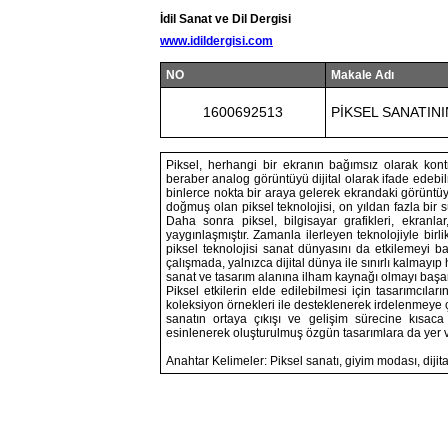
İdil Sanat ve Dil Dergisi
www.idildergisi.com
NO
Makale Adı
1600692513
PİKSEL SANATIN
Piksel, herhangi bir ekranın bağımsız olarak kontro
beraber analog görüntüyü dijital olarak ifade ede
binlerce nokta bir araya gelerek ekrandaki görüntüyü
doğmuş olan piksel teknolojisi, on yıldan fazla bir
Daha sonra piksel, bilgisayar grafikleri, ekranlar, 
yaygınlaşmıştır. Zamanla ilerleyen teknolojiyle birl
piksel teknolojisi sanat dünyasını da etkilemeyi b
çalışmada, yalnızca dijital dünya ile sınırlı kalmayı
sanat ve tasarım alanına ilham kaynağı olmayı başar
Piksel etkilerin elde edilebilmesi için tasarımcıla
koleksiyon örnekleri ile desteklenerek irdelenmeye ça
sanatın ortaya çıkışı ve gelişim sürecine kısaca 
esinlenerek oluşturulmuş özgün tasarımlara da yer ve
Anahtar Kelimeler: Piksel sanatı, giyim modası, dijit