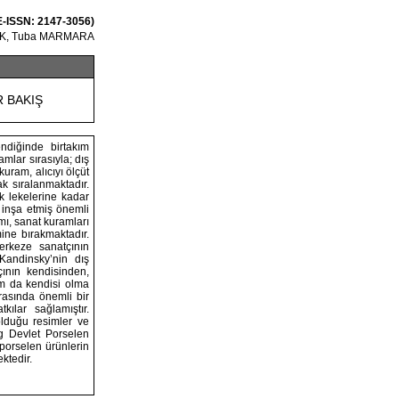
 E-ISSN: 2147-3056)
RK, Tuba MARMARA
R BAKIŞ
endiğinde birtakım
mlar sırasıyla; dış
uram, alıcıyı ölçüt
k sıralanmaktadır.
k lekelerine kadar
 inşa etmiş önemli
mı, sanat kuramları
ine bırakmaktadır.
erkeze sanatçının
 Kandinsky’nin dış
çının kendisinden,
am da kendisi olma
arasında önemli bir
ılar sağlamıştır.
olduğu resimler ve
rg Devlet Porselen
 porselen ürünlerin
ktedir.