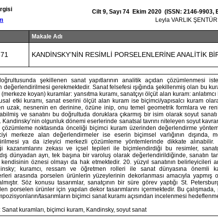
rgisi
Cilt 9, Sayı 74 Ekim 2020 (ISSN: 2146-9903,
om
Leyla VARLIK ŞENTÜ
Makale Adı
871
KANDİNSKY’NİN RESİMLİ PORSELENLERİNE ANALİTİK Bİ
doğrultusunda şekillenen sanat yapıtlarının analitik açıdan çözümlenmesi ist
 değerlendirilmesi gerekmektedir. Sanat felsefesi ışığında şekillenmiş olan bu kura
 (merkeze koyan) kuramlar: yansıtma kuramı, sanatçıyı ölçüt alan kuram: anlatımcı k
sal etki kuramı, sanat eserini ölçüt alan kuram ise biçimci/yapısalcı kuram olara
en uzak, nesnenin en derinine, özüne inip, onu temel geometrik formlara ve ren
abilmiş ve sanatını bu doğrultuda doruklara çıkarmış bir isim olarak soyut sanatı
ir. Kandinsky’nin olgunluk dönemi eserlerinde sanatsal tavrını niteleyen soyut kavra
i çözümleme noktasında önceliği biçimci kuram üzerinden değerlendirme yöntem
iciyi merkeze alan değerlendirmeler ise eserin biçimsel varlığının dışında, m
tirilmesi ya da izleyici merkezli çözümleme yöntemlerinde dikkate alınabilir.
 kazanımlarını zekası ve içsel tepileri ile biçimlendirdiği bu resimler, sanat
 dış dünyadan ayrı, tek başına bir varoluş olarak değerlendirildiğinde, sanatın t
kendisinin öznesi olmayı da hak etmektedir. 20. yüzyıl sanatının belirleyicileri 
nsky; kuramcı, ressam ve öğretmen rolleri ile sanat dünyasına önemli katk
rleri arasında porselen ürünlerin yüzeylerinin dekorlanması amacıyla yapmış 
almıştır. Söz konusu tasarımlar, sanatçının bir süre görev yaptığı St. Petersbu
len porselen ürünler için yapılan dekor tasarımlarını içermektedir. Bu çalışmada,
mpozisyonların/tasarımların biçimci sanat kuramı açısından incelenmesi hedeflenme
 Sanat kuramları, biçimci kuram, Kandinsky, soyut sanat