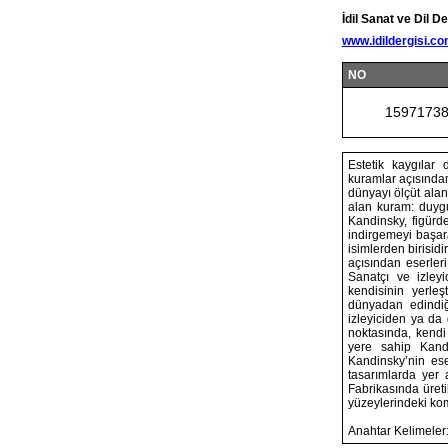
İdil Sanat ve Dil De
www.idildergisi.c
NO
1597173
Estetik kaygılar 
kuramlar açısından
dünyayı ölçüt alan
alan kuram: duygu
Kandinsky, figürd
indirgemeyi başar
isimlerden birisid
açısından eserler
Sanatçı ve izley
kendisinin yerleş
dünyadan edindiği
izleyiciden ya da
noktasında, kendi 
yere sahip Kandi
Kandinsky’nin ese
tasarımlarda yer 
Fabrikasında üreti
yüzeylerindeki ko
Anahtar Kelimeler: